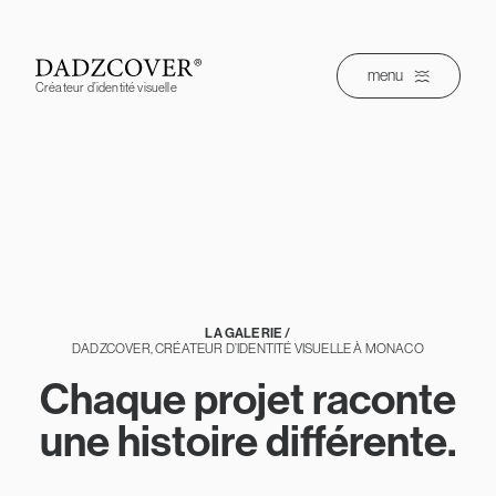
Skip
to
content
menu
Créateur d’identité visuelle
LA GALERIE /
DADZCOVER, CRÉATEUR D’IDENTITÉ VISUELLE À MONACO
Chaque projet raconte
une histoire différente.