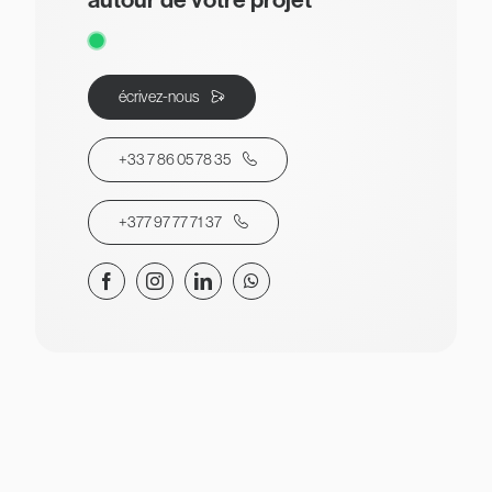
écrivez-nous
+33 7 86 05 78 35
+377 97 77 71 37