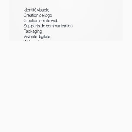
Identité visuelle
Création de logo
Création de site web
Supports de communication
Packaging
Visibilité digitale
Webmarketing
Création de contenus
Impression & enseigne
Événementiel
Instagram
Facebook
Google
Kalidirectory
Extended Monaco
Monaco Directory
Registrar accrédité .mc
Sortlist
© DADZCOVER
CGV
CONFIDENTIALITÉ
LEGAL