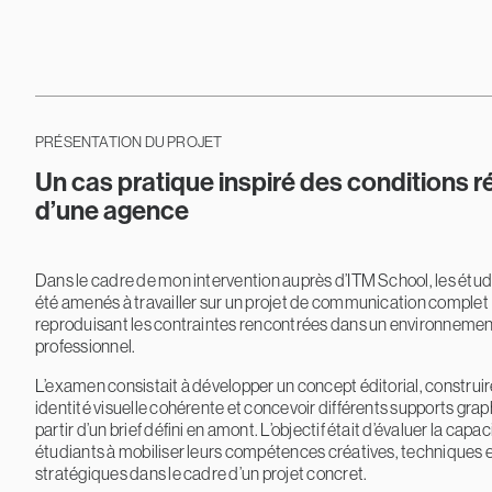
PRÉSENTATION DU PROJET
Un cas pratique inspiré des conditions r
d’une agence
Dans le cadre de mon intervention auprès d’ITM School, les étud
été amenés à travailler sur un projet de communication complet
reproduisant les contraintes rencontrées dans un environneme
professionnel.
L’examen consistait à développer un concept éditorial, construi
identité visuelle cohérente et concevoir différents supports gra
partir d’un brief défini en amont. L’objectif était d’évaluer la capa
étudiants à mobiliser leurs compétences créatives, techniques 
stratégiques dans le cadre d’un projet concret.