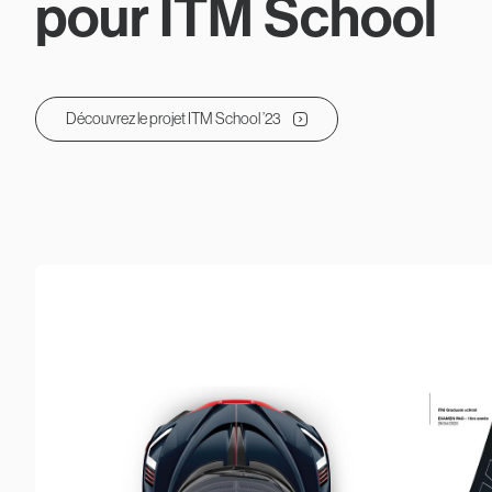
pour ITM School
Découvrez le projet ITM School ’23