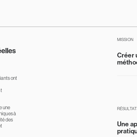
MISSION
éelles
Créer 
métho
iants ont
nt
re une
RÉSULTAT
phiques à
cité des
Une ap
et
pratiq