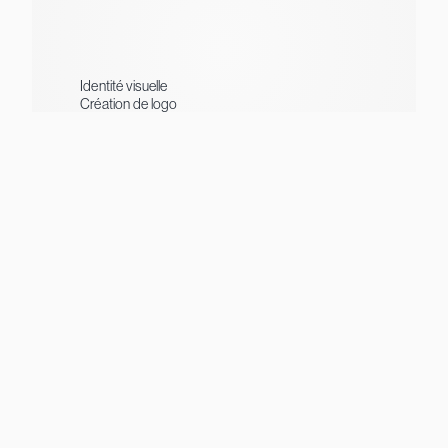
Identité visuelle
Création de logo
Création de site web
Supports de communication
Packaging
Visibilité digitale
Webmarketing
Création de contenus
Impression & enseigne
Événementiel
Instagram
Facebook
Google
Kalidirectory
Extended Monaco
Monaco Directory
Registrar accrédité .mc
Sortlist
© DADZCOVER