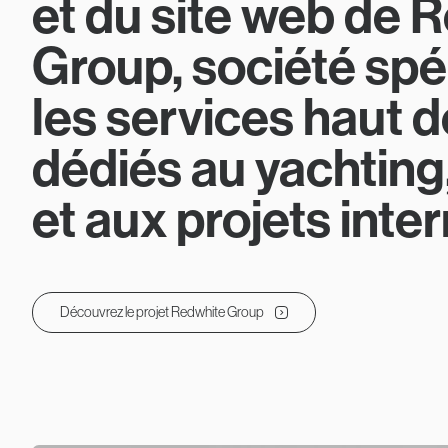
et du site web de 
Group, société spé
les services haut
dédiés au yachting,
et aux projets inte
Découvrez le projet Redwhite Group