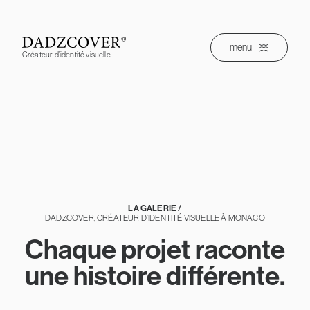
Skip
to
content
menu
Créateur d’identité visuelle
LA GALERIE /
DADZCOVER, CRÉATEUR D’IDENTITÉ VISUELLE À MONACO
Chaque projet raconte
une histoire différente.