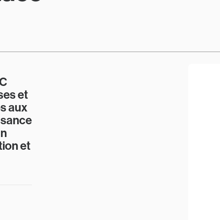
IC
ses et
es aux
ssance
un
ion et