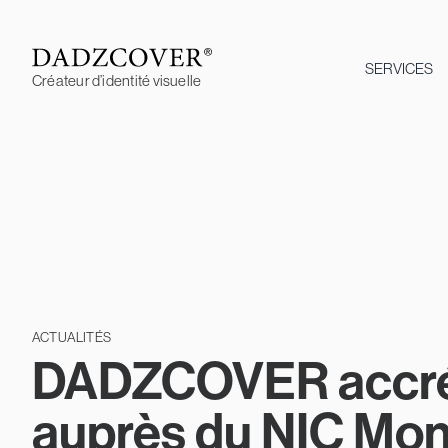
Skip
to
content
SERVICES
Créateur d’identité visuelle
ACTUALITÉS
DADZCOVER accré
auprès du NIC Mo