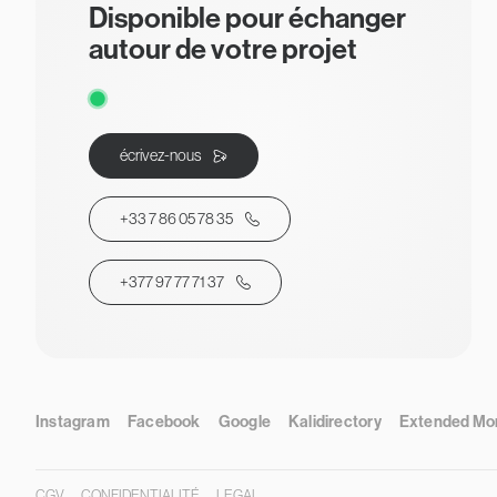
Disponible pour échanger
autour de votre projet
écrivez-nous
+33 7 86 05 78 35
+377 97 77 71 37
Instagram
Facebook
Google
Kalidirectory
Extended Mo
CGV
CONFIDENTIALITÉ
LEGAL