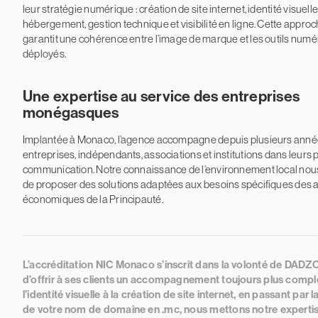
leur stratégie numérique : création de site internet, identité visuelle
hébergement, gestion technique et visibilité en ligne. Cette appro
garantit une cohérence entre l’image de marque et les outils num
déployés.
Une expertise au service des entreprises
monégasques
Implantée à Monaco, l’agence accompagne depuis plusieurs anné
entreprises, indépendants, associations et institutions dans leurs 
communication. Notre connaissance de l’environnement local no
de proposer des solutions adaptées aux besoins spécifiques des 
économiques de la Principauté.
L’accréditation NIC Monaco s’inscrit dans la volonté de DAD
d’offrir à ses clients un accompagnement toujours plus compl
l’identité visuelle à la création de site internet, en passant par 
de votre nom de domaine en .mc, nous mettons notre experti