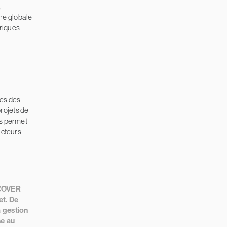
,
che globale
ériques
es des
projets de
us permet
acteurs
ZCOVER
et. De
la gestion
se au