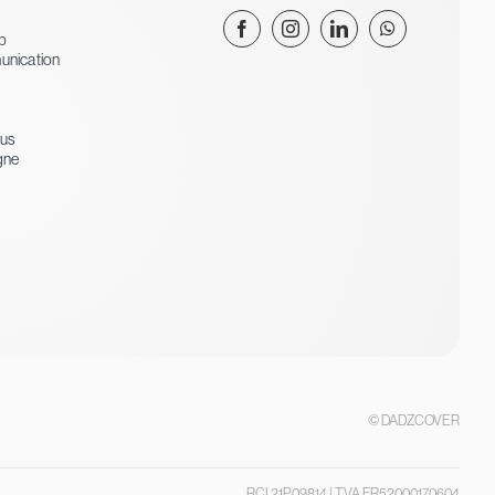
eb
unication
nus
gne
© DADZCOVER
RCI 21P09814 | TVA FR52000170604