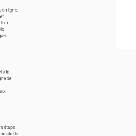
 en ligne.
 et
 leur
ble
que.
t à la
gne de
s
aux
re étape
nsemble de