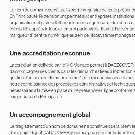
Le nom de domaine constitue la pierre angulaire de toute présence
En Principauté, l’extension .mc permet aux entreprises, institutions
organisations éligibles d’affirmer leur ancrage local et de renforcer
crédibilité auprès de leurs clients et partenaires. Il s’agit d’un vérita
marqueur d’identité numérique au sein de l’écosystème monégas
Une accréditation reconnue
L’accréditation délivrée par le NIC Monaco permet à DADZCOVER
d’accompagner ses clients dans les démarches liées à l’obtention e
gestion d’un nom de domaine en .mc. Cette reconnaissance témoi
notre connaissance des procédures administratives et technique
nécessaires à la mise en place d’une présence en ligne conforme 
exigences de la Principauté.
Un accompagnement global
L’enregistrement d’un nom de domaine ne constitue que la premiè
d’un projet digital. DADZCOVER accompagne ses clients dans l’e