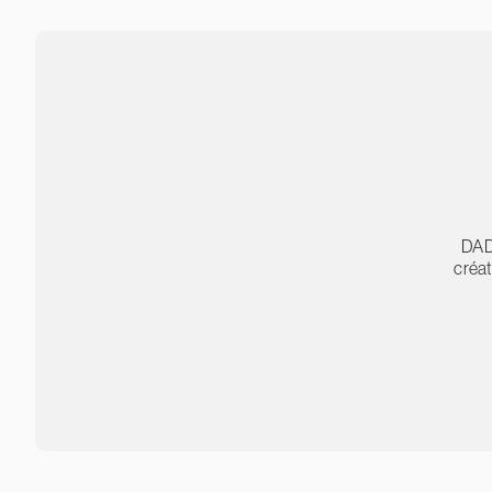
DAD
créat