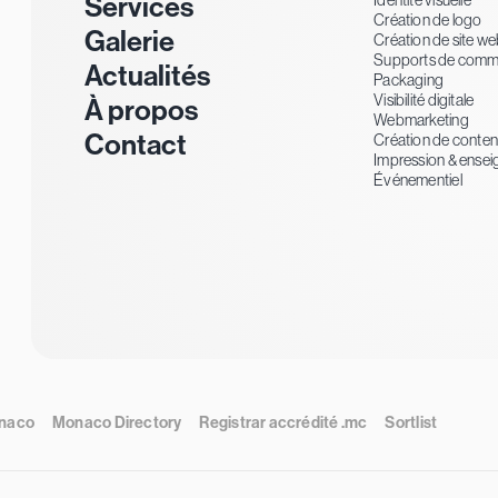
Services
Identité visuelle
Création de logo
Galerie
Création de site w
Supports de comm
Actualités
Packaging
Visibilité digitale
À propos
Webmarketing
Contact
Création de conte
Impression & ensei
Événementiel
naco
Monaco Directory
Registrar accrédité .mc
Sortlist